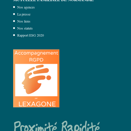
Nos agences
La presse
Nos liens
Nos statuts
Rapport ESG 2020