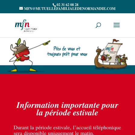
02 31 62 08 28
MFN@MUTUELLEFAMILIALEDENORMANDIE.COM
Information importante pour
la période estivale
Durant la période estivale, l’accueil téléphonique
sera disponible uniquement le matin.