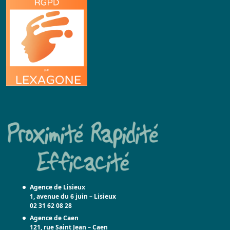
Agence de Lisieux
1, avenue du 6 juin – Lisieux
02 31 62 08 28
Agence de Caen
121, rue Saint Jean –
Caen