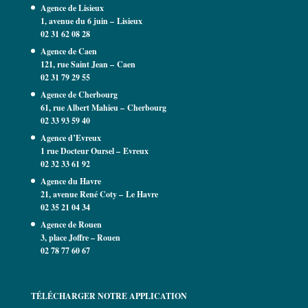
Agence de Lisieux
1, avenue du 6 juin – Lisieux
02 31 62 08 28
Agence de Caen
121, rue Saint Jean –
Caen
02 31 79 29 55
Agence de Cherbourg
61, rue Albert Mahieu – Cherbourg
02 33 93 59 40
Agence d’Evreux
1 rue Docteur Oursel – Evreux
02 32 33 61 92
Agence du Havre
21, avenue René Coty – Le Havre
02 35 21 04 34
Agence de Rouen
3, place Joffre – Rouen
02 78 77 60 67
TÉLÉCHARGER NOTRE APPLICATION