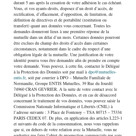
durant 5 ans après la cessation de votre adhésion le cas échéant.
Vous, et vos ayants-droits, disposez d’un droit d’accès, de
rectification, d’effacement, d’opposition, de limitation, de
définition de directives et de portabilité (restitution ou
transfert) quant aux données vous concernant. Toutes les
demandes donneront lieux à une première réponse de la
mutuelle dans un délai d’un mois. Certaines données pourront
être exclues du champ des droits d’accès dans certaines
circonstances, notamment dans le cadre du respect d’une
obligation légale de la mutuelle. Une justification de votre
identité pourra vous être demandée afin de prendre en compte
votre demande. Vous pouvez, à cette fin, contacter le Délégué
à la Protection des Données soit par mail à
dpo@mutuelles-
entis.fr
, soit par courrier à DPO – Mutuelle Familiale de
Normandie, Groupe ENTIS Mutuelles, 39 Rue du Jourdil
74960 CRAN GEVRIER. A la suite de votre contact avec le
Délégué à la Protection des Données, et en cas de désaccord
concernant le traitement de vos données, vous pouvez saisir la
Commission Nationale Informatique et Libertés (CNIL) à
l’adresse suivante : 3 Place de Fontenoy – TSA 80715 – 75334
PARIS CEDEX 07. De plus, en application des articles L223-1
et suivants du code de la consommation, nous vous rappelons
que si, en dehors de votre relation avec la Mutuelle, vous ne
souhaitez pas faire l’objet de prospection commerciale par voie