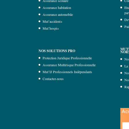
Assurance scolaire
Con
Assurance habitation
Etu
par
Assurance automobile
Dev
Mut’accident+
Pai
Mut’hospi+
MUT
NOS SOLUTIONS PRO
NOR
Protection Juridique Professionnelle
No
Assurance Multirisque Professionnelle
La 
Mut’IJ Professionnels Indépendants
Nos
Contactez-nous
Nos
Ra