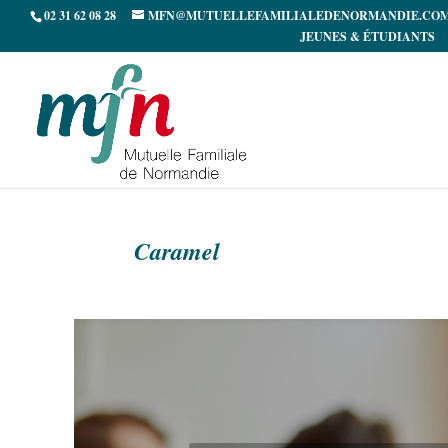
02 31 62 08 28
MFN@MUTUELLEFAMILIALEDENORMANDIE.CO
JEUNES & ÉTUDIANTS
Caramel