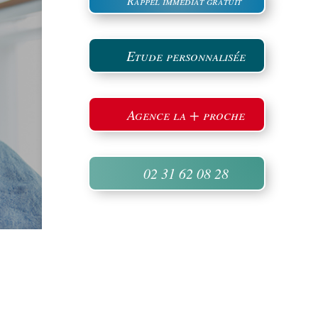
Rappel immédiat gratuit
Etude personnalisée
Agence la + proche
02 31 62 08 28