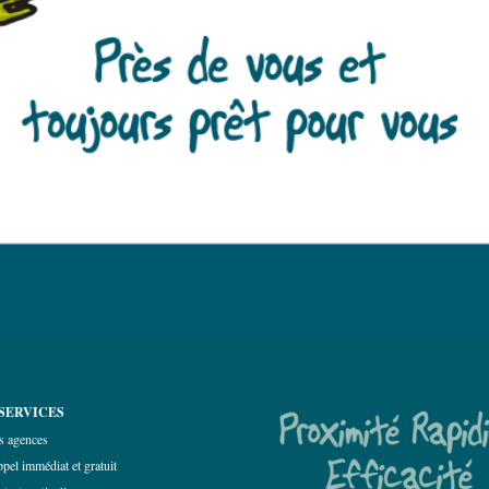
SERVICES
s agences
pel immédiat et gratuit