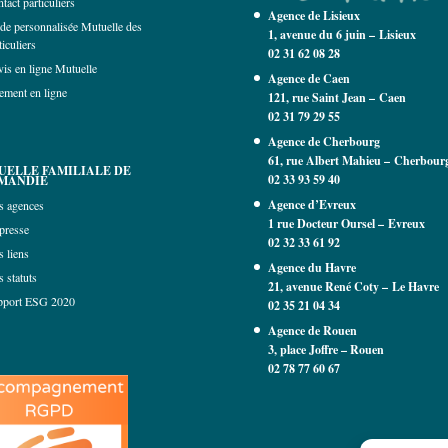
tact particuliers
Agence de Lisieux
de personnalisée Mutuelle des
1, avenue du 6 juin – Lisieux
ticuliers
02 31 62 08 28
is en ligne Mutuelle
Agence de Caen
ement en ligne
121, rue Saint Jean –
Caen
02 31 79 29 55
Agence de Cherbourg
61, rue Albert Mahieu – Cherbour
UELLE FAMILIALE DE
02 33 93 59 40
MANDIE
Agence d’Evreux
s agences
1 rue Docteur Oursel – Evreux
presse
02 32 33 61 92
 liens
Agence du Havre
 statuts
21, avenue René Coty – Le Havre
pport ESG 2020
02 35 21 04 34
Agence de Rouen
3, place Joffre – Rouen
02 78 77 60 67