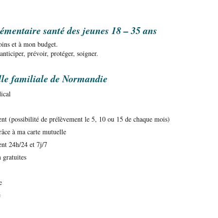
émentaire santé des jeunes 18 – 35 ans
oins et à mon budget.
nticiper, prévoir, protéger, soigner.
lle familiale de Normandie
ical
ent (possibilité de prélèvement le 5, 10 ou 15 de chaque mois)
râce à ma carte mutuelle
ent 24h/24 et 7j/7
 gratuites
e
é